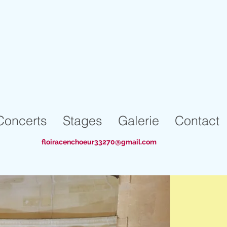
Concerts
Stages
Galerie
Contact
floiracenchoeur33270@gmail.com