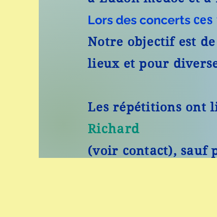
Lors des concerts
ces
Notre objectif est d
lieux et pour divers
Les répétitions ont l
Richard
(voir contact), sauf 