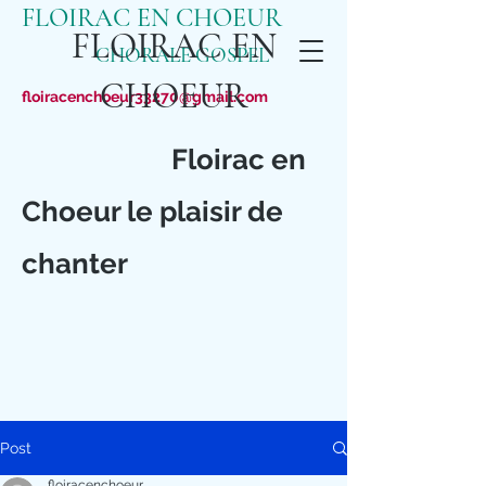
FLOIRAC EN CHOEUR
FLOIRAC EN
CHORALE GOSPEL
CHOEUR
floiracenchoeur33270@gmail.com
Floirac en
Choeur le plaisir de
chanter
Post
floiracenchoeur